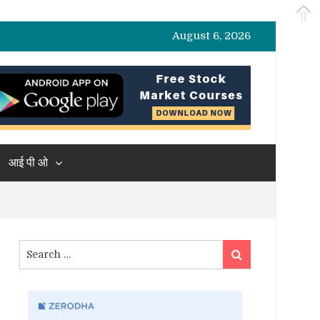
August 6, 2026
आई पी ओ
Search
Search
for: