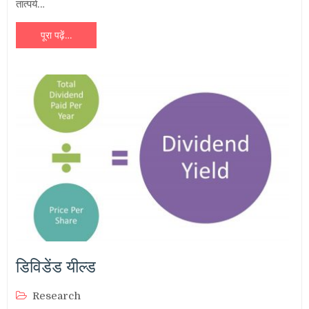
तात्पर्य…
पूरा पढ़ें…
डिविडेंड यील्ड
Research