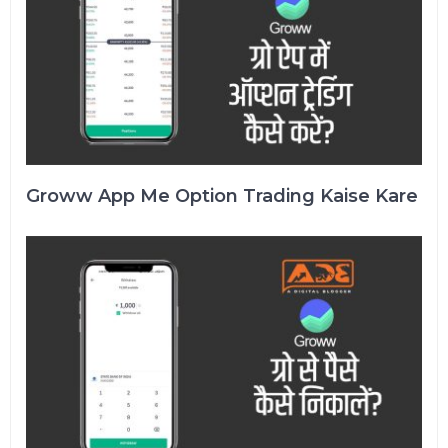
Groww App Me Option Trading Kaise Kare