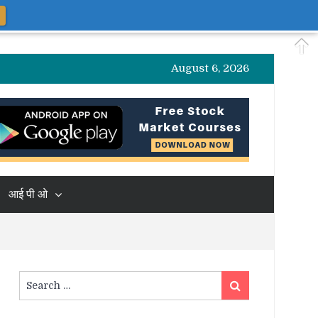
August 6, 2026
आई पी ओ
Search
Search
for: