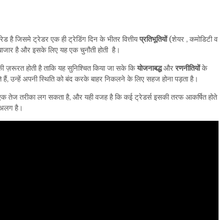
ड है जिसमे ट्रेडर एक ही ट्रेडिंग दिन के भीतर वित्तीय
प्रतिभूतियों
(शेयर , कमोडिटी व
बाजार है और इसके लिए यह एक चुनौती होती है।
की ज़रूरत होती है ताकि यह सुनिश्चित किया जा सके कि
योजनाबद्ध
और
रणनीतियों
के
हैं, उन्हें अपनी स्थिति को बंद करके बाहर निकलने के लिए सहज होना पड़ता है।
 और एक तेज तरीका लग सकता है, और यही वजह है कि कई ट्रेडर्स इसकी तरफ आकर्षित होते
ुछ अलग
है।