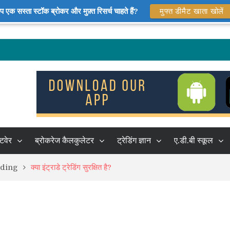
प एक सस्ता स्टॉक ब्रोकर और मुफ़्त रिसर्च चाहते हैं?
मुफ्त डीमैट खाता खोलें
हकों की सूची
रेष्ठ शेयर ब्रोकर
कर
हकों की सूची
्टवेर
ब्रोकरेज कैलकुलेटर
ट्रेडिंग ज्ञान
ए.डी.बी स्कूल
ading
क्या इंट्राडे ट्रेडिंग सुरक्षित है?