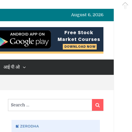
August 6, 2026
आई पी ओ
Search
Search
for: