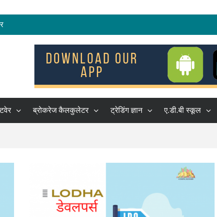
रेष्ठ शेयर ब्रोकर
कर
हकों की सूची
्टवेर
ब्रोकरेज कैलकुलेटर
ट्रेडिंग ज्ञान
ए.डी.बी स्कूल