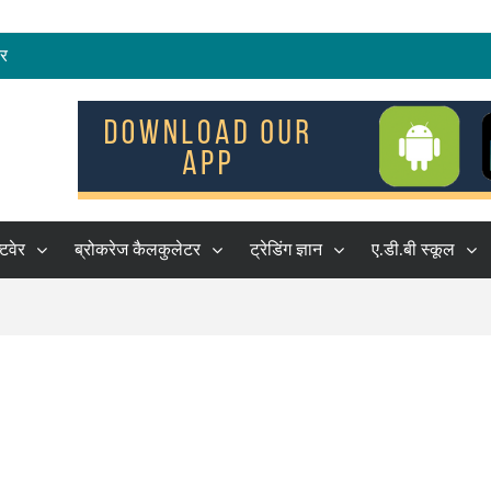
रेष्ठ शेयर ब्रोकर
कर
हकों की सूची
्टवेर
ब्रोकरेज कैलकुलेटर
ट्रेडिंग ज्ञान
ए.डी.बी स्कूल