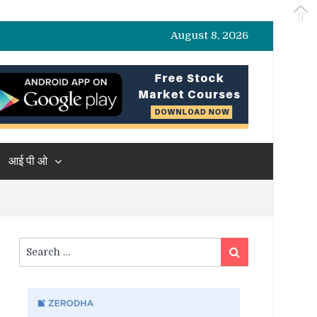
August 8, 2026
आई पी ओ
Search
Search
for: